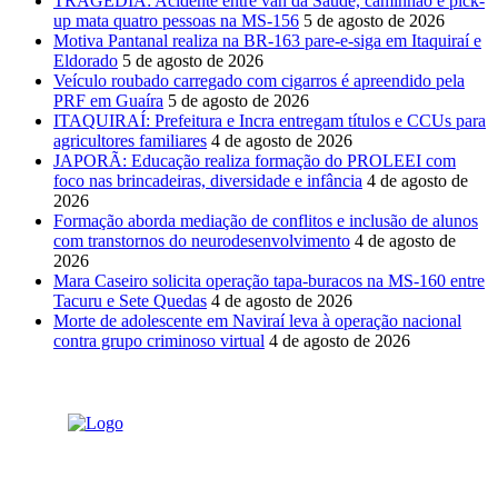
TRAGÉDIA: Acidente entre van da Saúde, caminhão e pick-
up mata quatro pessoas na MS-156
5 de agosto de 2026
Motiva Pantanal realiza na BR-163 pare-e-siga em Itaquiraí e
Eldorado
5 de agosto de 2026
Veículo roubado carregado com cigarros é apreendido pela
PRF em Guaíra
5 de agosto de 2026
ITAQUIRAÍ: Prefeitura e Incra entregam títulos e CCUs para
agricultores familiares
4 de agosto de 2026
JAPORÃ: Educação realiza formação do PROLEEI com
foco nas brincadeiras, diversidade e infância
4 de agosto de
2026
Formação aborda mediação de conflitos e inclusão de alunos
com transtornos do neurodesenvolvimento
4 de agosto de
2026
Mara Caseiro solicita operação tapa-buracos na MS-160 entre
Tacuru e Sete Quedas
4 de agosto de 2026
Morte de adolescente em Naviraí leva à operação nacional
contra grupo criminoso virtual
4 de agosto de 2026