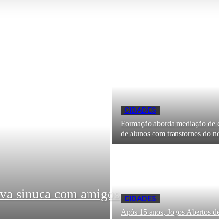
CIDADES
Formação aborda mediação de co
de alunos com transtornos do 
ava sinuca com amigos
CIDADES
Após 15 anos, Jogos Abertos 