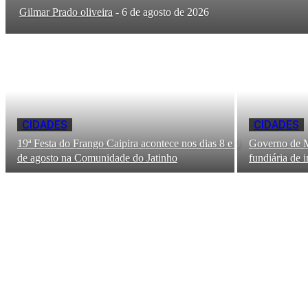
Gilmar Prado oliveira
-
6 de agosto de 2026
CIDADES
CIDADES
19ª Festa do Frango Caipira acontece nos dias 8 e 9
Governo de M
de agosto na Comunidade do Jatinho
fundiária de 