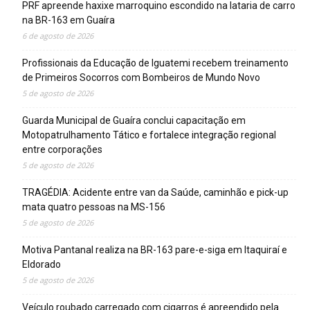
PRF apreende haxixe marroquino escondido na lataria de carro
na BR-163 em Guaíra
6 de agosto de 2026
Profissionais da Educação de Iguatemi recebem treinamento
de Primeiros Socorros com Bombeiros de Mundo Novo
5 de agosto de 2026
Guarda Municipal de Guaíra conclui capacitação em
Motopatrulhamento Tático e fortalece integração regional
entre corporações
5 de agosto de 2026
TRAGÉDIA: Acidente entre van da Saúde, caminhão e pick-up
mata quatro pessoas na MS-156
5 de agosto de 2026
Motiva Pantanal realiza na BR-163 pare-e-siga em Itaquiraí e
Eldorado
5 de agosto de 2026
Veículo roubado carregado com cigarros é apreendido pela