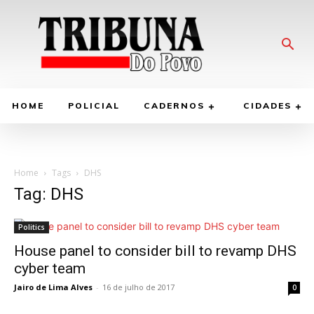
HOME
POLICIAL
CADERNOS
CIDADES
Home
Tags
DHS
Tag: DHS
Politics
House panel to consider bill to revamp DHS
cyber team
Jairo de Lima Alves
-
16 de julho de 2017
0