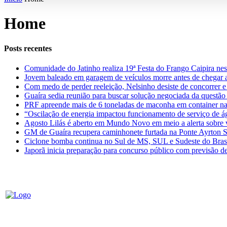
Home
Posts recentes
Comunidade do Jatinho realiza 19ª Festa do Frango Caipira ne
Jovem baleado em garagem de veículos morre antes de chegar 
Com medo de perder reeleição, Nelsinho desiste de concorrer e
Guaíra sedia reunião para buscar solução negociada da questão t
PRF apreende mais de 6 toneladas de maconha em container 
“Oscilação de energia impactou funcionamento de serviço de 
Agosto Lilás é aberto em Mundo Novo em meio a alerta sobre 
GM de Guaíra recupera caminhonete furtada na Ponte Ayrton 
Ciclone bomba continua no Sul de MS, SUL e Sudeste do Bras
Japorã inicia preparação para concurso público com previsão de 