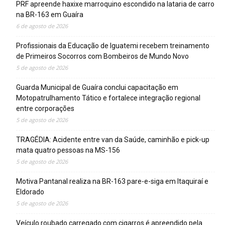
PRF apreende haxixe marroquino escondido na lataria de carro
na BR-163 em Guaíra
6 de agosto de 2026
Profissionais da Educação de Iguatemi recebem treinamento
de Primeiros Socorros com Bombeiros de Mundo Novo
5 de agosto de 2026
Guarda Municipal de Guaíra conclui capacitação em
Motopatrulhamento Tático e fortalece integração regional
entre corporações
5 de agosto de 2026
TRAGÉDIA: Acidente entre van da Saúde, caminhão e pick-up
mata quatro pessoas na MS-156
5 de agosto de 2026
Motiva Pantanal realiza na BR-163 pare-e-siga em Itaquiraí e
Eldorado
5 de agosto de 2026
Veículo roubado carregado com cigarros é apreendido pela