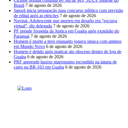
Ciclone bomba continua no Sul de MS, SUL e Sudeste do
Brasil
7 de agosto de 2026
Japorã inicia preparação para concurso público com previsão
de edital após as eleições
7 de agosto de 2026
Naviraí- Adolescente que morreu em desafio era “escrava
virtual”, diz delegada
7 de agosto de 2026
PF prende foragida da Justiça em Guaíra após expulsão do
Paraguai
7 de agosto de 2026
Homem é morto a tiros enquanto jogava sinuca com amigos
em Mundo Novo
6 de agosto de 2026
Homem é detido após praticar ato obsceno dentro de loja de
Guaíra
6 de agosto de 2026
PRF apreende haxixe marroquino escondido na lataria de
carro na BR-163 em Guaíra
6 de agosto de 2026