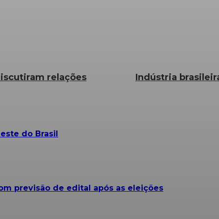
iscutiram relações
Indústria brasile
este do Brasil
om previsão de edital após as eleições