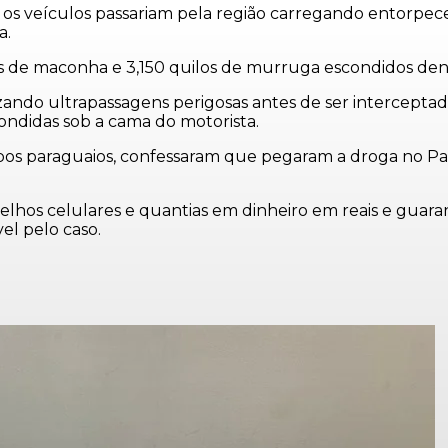
os veículos passariam pela região carregando entorpecen
a.
ilos de maconha e 3,150 quilos de murruga escondidos de
ndo ultrapassagens perigosas antes de ser interceptada pe
ondidas sob a cama do motorista.
mbos paraguaios, confessaram que pegaram a droga no Par
hos celulares e quantias em dinheiro em reais e guaranis
l pelo caso.