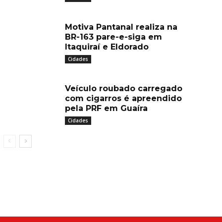
Motiva Pantanal realiza na
BR-163 pare-e-siga em
Itaquiraí e Eldorado
Cidades
Veículo roubado carregado
com cigarros é apreendido
pela PRF em Guaíra
Cidades