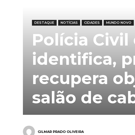
DESTAQUE
NOTÍCIAS
CIDADES
MUNDO NOVO
Polícia Civ
identifica, 
recupera ob
salão de cab
GILMAR PRADO OLIVEIRA