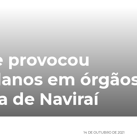
 provocou
danos em órgão
a de Naviraí
14 DE OUTUBRO DE 2021