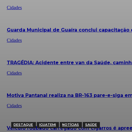
Cidades
Guarda Municipal de Guaíra conclui capacitação
Cidades
TRAGÉDIA: Acidente entre van da Saúde, caminh
Cidades
Motiva Pantanal realiza na BR-163 pare-e-siga em
Cidades
DESTAQUE
IGUATEMI
NOTÍCIAS
SAÚDE
Veículo roubado carregado com cigarros é apre