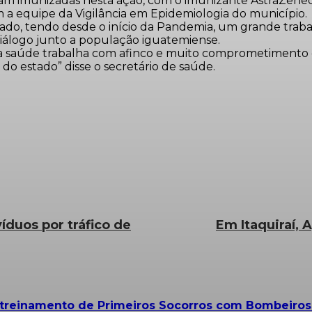
oram imunizadas nesta ação, com o imunizante AstraZene
 a equipe da Vigilância em Epidemiologia do município.
ado, tendo desde o início da Pandemia, um grande traba
 diálogo junto a população iguatemiense.
 da saúde trabalha com afinco e muito comprometimento 
do estado” disse o secretário de saúde.
íduos por tráfico de
Em Itaquiraí,
m treinamento de Primeiros Socorros com Bombeiro