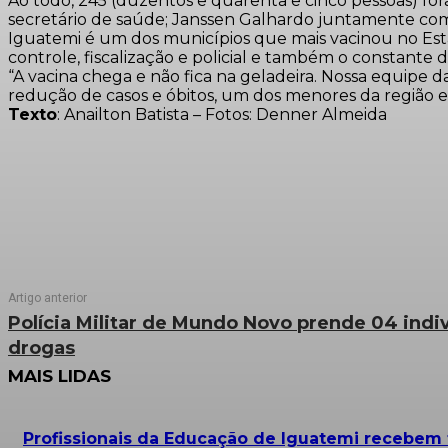
Ao todo, 245 (duzentos e quarenta e cinco pessoas) f
secretário de saúde; Janssen Galhardo juntamente com
Iguatemi é um dos municípios que mais vacinou no Est
controle, fiscalização e policial e também o constante
“A vacina chega e não fica na geladeira. Nossa equipe
redução de casos e óbitos, um dos menores da região e 
Texto
: Anailton Batista – Fotos: Denner Almeida
Artigo anterior
Polícia Militar de Mundo Novo prende 04 indiv
drogas
MAIS LIDAS
Profissionais da Educação de Iguatemi recebe