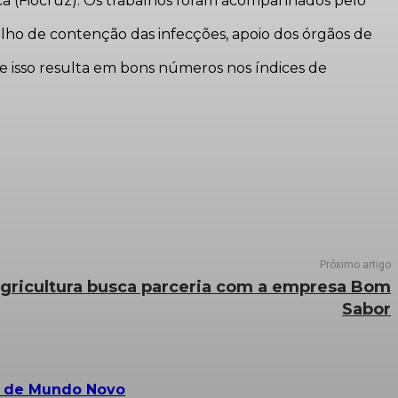
ca (Fiocruz). Os trabalhos foram acompanhados pelo
lho de contenção das infecções, apoio dos órgãos de
e isso resulta em bons números nos índices de
Próximo artigo
 Agricultura busca parceria com a empresa Bom
Sabor
s de Mundo Novo