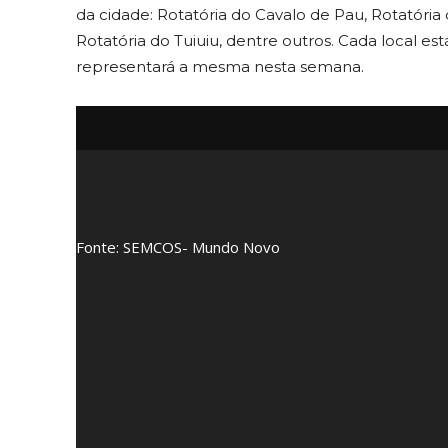
da cidade: Rotatória do Cavalo de Pau, Rotatória
Rotatória do Tuiuiu, dentre outros. Cada local es
representará a mesma nesta semana.
Fonte: SEMCOS- Mundo Novo