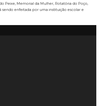
 do Peixe, Memorial da Mulher, Rotatória do Poço,
tá sendo enfeitada por uma instituição escolar e