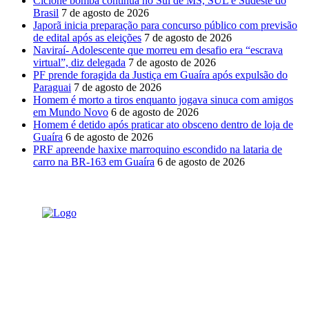
Ciclone bomba continua no Sul de MS, SUL e Sudeste do
Brasil
7 de agosto de 2026
Japorã inicia preparação para concurso público com previsão
de edital após as eleições
7 de agosto de 2026
Naviraí- Adolescente que morreu em desafio era “escrava
virtual”, diz delegada
7 de agosto de 2026
PF prende foragida da Justiça em Guaíra após expulsão do
Paraguai
7 de agosto de 2026
Homem é morto a tiros enquanto jogava sinuca com amigos
em Mundo Novo
6 de agosto de 2026
Homem é detido após praticar ato obsceno dentro de loja de
Guaíra
6 de agosto de 2026
PRF apreende haxixe marroquino escondido na lataria de
carro na BR-163 em Guaíra
6 de agosto de 2026