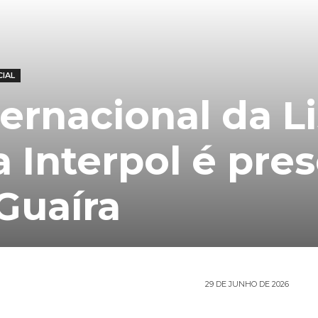
CIAL
ernacional da Li
 Interpol é pre
Guaíra
29 DE JUNHO DE 2026