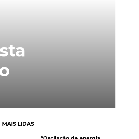
sta
so
MAIS LIDAS
“Oscilação de energia