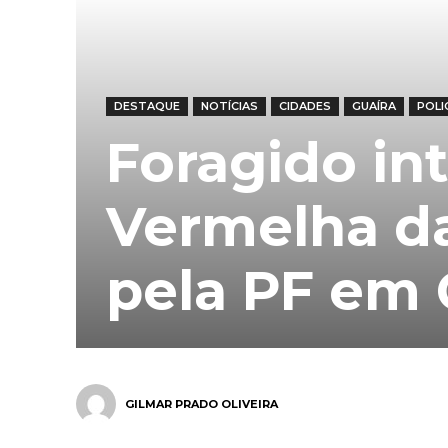
DESTAQUE
NOTÍCIAS
CIDADES
GUAÍRA
POLI
Foragido int
Vermelha da
pela PF em 
GILMAR PRADO OLIVEIRA