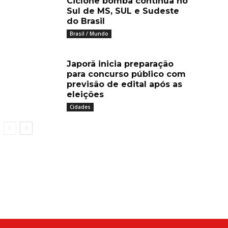
Ciclone bomba continua no
Sul de MS, SUL e Sudeste
do Brasil
Brasil / Mundo
Japorã inicia preparação
para concurso público com
previsão de edital após as
eleições
Cidades