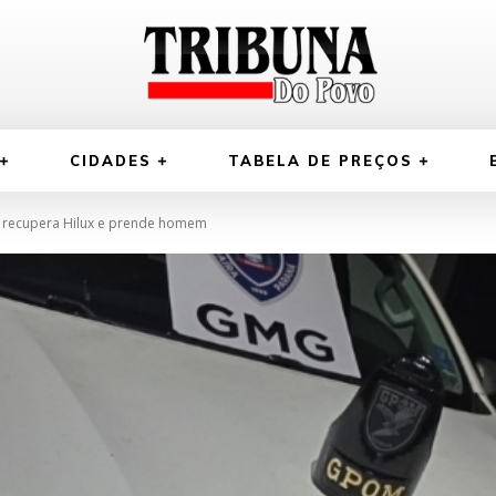
CIDADES
TABELA DE PREÇOS
 recupera Hilux e prende homem