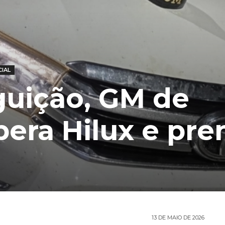
CIAL
guição, GM de
pera Hilux e pr
13 DE MAIO DE 2026