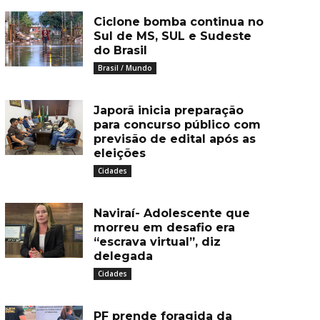
Ciclone bomba continua no
Sul de MS, SUL e Sudeste
do Brasil
Brasil / Mundo
Japorã inicia preparação
para concurso público com
previsão de edital após as
eleições
Cidades
Naviraí- Adolescente que
morreu em desafio era
“escrava virtual”, diz
delegada
Cidades
PF prende foragida da