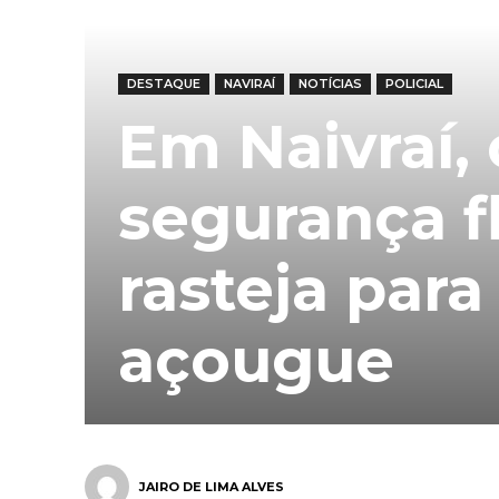
DESTAQUE
NAVIRAÍ
NOTÍCIAS
POLICIAL
Em Naivraí,
segurança f
rasteja para
açougue
JAIRO DE LIMA ALVES