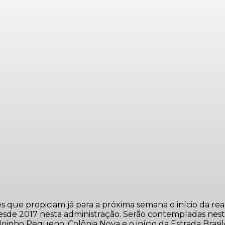
s que propiciam já para a próxima semana o início da r
de 2017 nesta administração. Serão contempladas nesta n
nho Pequeno, Colônia Nova e o início da Estrada Brasile