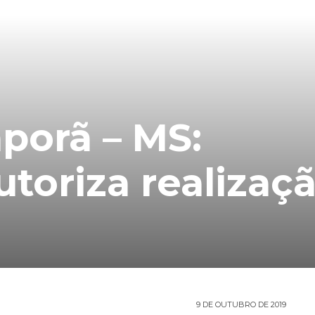
porã – MS:
utoriza realizaç
9 DE OUTUBRO DE 2019