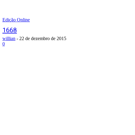
Edição Online
1668
willian
-
22 de dezembro de 2015
0