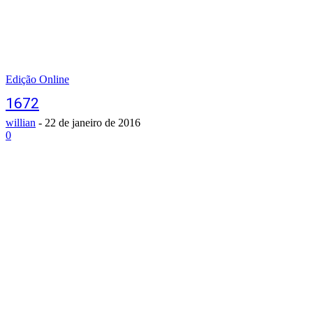
Edição Online
1672
willian
-
22 de janeiro de 2016
0