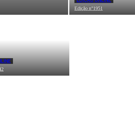
EDIÇÃO ONLINE
Edição n°1951
NLINE
42