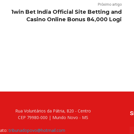
Próximo artigo
1win Bet India Official Site Betting and
Casino Online Bonus 84,000 Logi
Rua Voluntários da Pátria, 820 - Centro
S
CEP 79980-000 | Mundo Novo - MS
ato:
tribunadopovo@hotmail.com