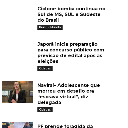
Ciclone bomba continua no
Sul de MS, SUL e Sudeste
do Brasil
Brasil / Mundo
Japorã inicia preparação
para concurso público com
previsão de edital após as
eleições
Cidades
Naviraí- Adolescente que
morreu em desafio era
“escrava virtual”, diz
delegada
Cidades
PF prende foragida da