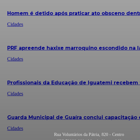
Homem é detido após praticar ato obsceno dentr
Cidades
PRF apreende haxixe marroquino escondido na la
Cidades
Profissionais da Educação de Iguatemi recebe
Cidades
Guarda Municipal de Guaíra conclui capacitação
Cidades
Rua Voluntários da Pátria, 820 - Centro