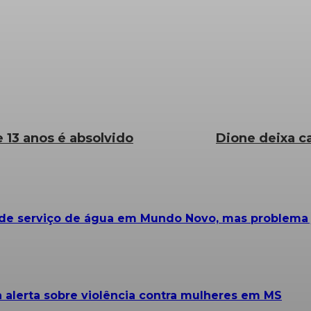
 13 anos é absolvido
Dione deixa c
e serviço de água em Mundo Novo, mas problema já
alerta sobre violência contra mulheres em MS