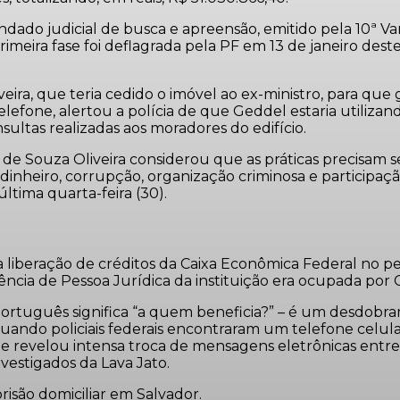
andado judicial de busca e apreensão, emitido pela 10ª V
meira fase foi deflagrada pela PF em 13 de janeiro dest
veira, que teria cedido o imóvel ao ex-ministro, para que
elefone, alertou a polícia de que Geddel estaria utiliza
ultas realizadas aos moradores do edifício.
de Souza Oliveira considerou que as práticas precisam se
 dinheiro, corrupção, organização criminosa e participaç
última quarta-feira (30).
iberação de créditos da Caixa Econômica Federal no per
ncia de Pessoa Jurídica da instituição era ocupada por G
português significa “a quem beneficia?” – é um desdobra
ando policiais federais encontraram um telefone celula
revelou intensa troca de mensagens eletrônicas entre 
vestigados da Lava Jato.
isão domiciliar em Salvador.