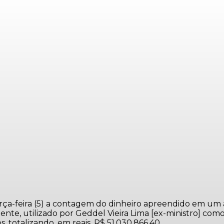
 terça-feira (5) a contagem do dinheiro apreendido em u
ente, utilizado por Geddel Vieira Lima [ex-ministro] co
 totalizando, em reais, R$ 51.030.866,40.