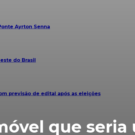
Ponte Ayrton Senna
este do Brasil
om previsão de edital após as eleições
móvel que seria