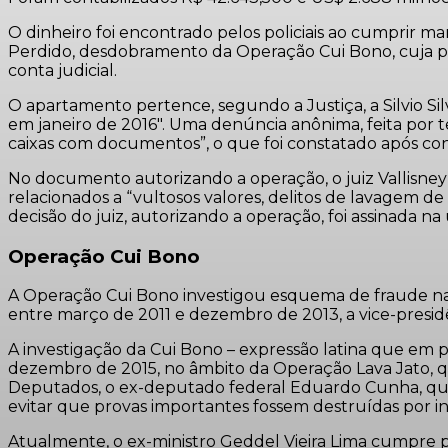
O dinheiro foi encontrado pelos policiais ao cumprir m
Perdido, desdobramento da Operação Cui Bono, cuja pri
conta judicial.
O apartamento pertence, segundo a Justiça, a Silvio Sil
em janeiro de 2016″. Uma denúncia anônima, feita por t
caixas com documentos”, o que foi constatado após cons
No documento autorizando a operação, o juiz Vallisney 
relacionados a “vultosos valores, delitos de lavagem de
decisão do juiz, autorizando a operação, foi assinada na 
Operação Cui Bono
A Operação Cui Bono investigou esquema de fraude na l
entre março de 2011 e dezembro de 2013, a vice-presidê
A investigação da Cui Bono – expressão latina que em 
dezembro de 2015, no âmbito da Operação Lava Jato, qu
Deputados, o ex-deputado federal Eduardo Cunha, que 
evitar que provas importantes fossem destruídas por in
Atualmente, o ex-ministro Geddel Vieira Lima cumpre pr