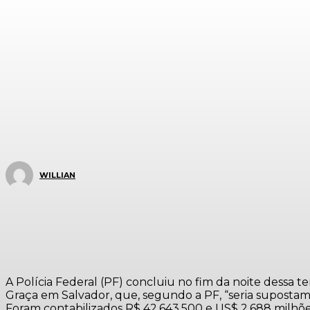
WILLIAN
A Polícia Federal (PF) concluiu no fim da noite dessa
Graça em Salvador, que, segundo a PF, “seria supostam
Foram contabilizados R$ 42.643,500 e US$ 2.688 milhões,