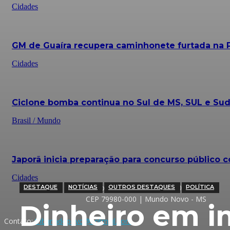
Cidades
GM de Guaíra recupera caminhonete furtada na 
Cidades
Ciclone bomba continua no Sul de MS, SUL e Sud
Brasil / Mundo
Japorã inicia preparação para concurso público c
Cidades
Rua Voluntários da Pátria, 820 - Centro
DESTAQUE
NOTÍCIAS
OUTROS DESTAQUES
POLÍTICA
CEP 79980-000 | Mundo Novo - MS
Dinheiro em i
Contato:
tribunadopovo@hotmail.com