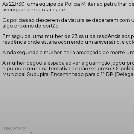
As 22h30 uma equipe da Policia Militar ao patrulhar 
averiguar a irregularidade.
Os policiais ao descerem da viatura se depararam com 
algo próximo do portão.
Em seguida, uma mulher de 23 saiu da residência aos pr
residência onde estaria ocorrendo um aniversário, e c
Ainda segundo a mulher teria ameaçado de morte uma
A mulher pegou a espada ao ver a guarnição jogou próx
e pulou o muro na tentativa de não ser preso. Os pol
Municipal Sucupira. Encaminhado para o 1ª DP (Delegaci
Artigo anterior