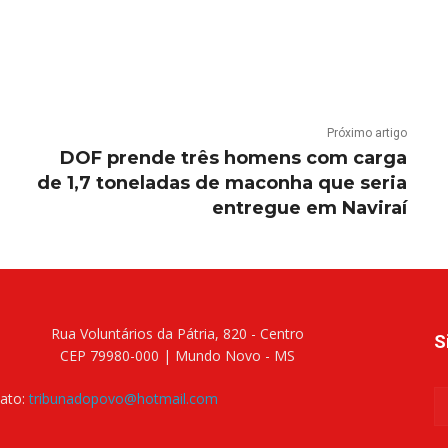
Próximo artigo
DOF prende três homens com carga
de 1,7 toneladas de maconha que seria
entregue em Naviraí
Rua Voluntários da Pátria, 820 - Centro
S
CEP 79980-000 | Mundo Novo - MS
ato:
tribunadopovo@hotmail.com