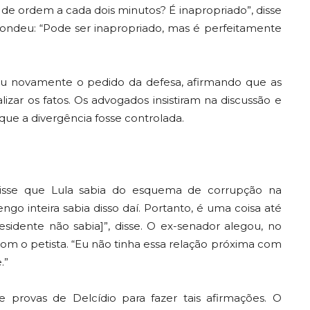
ão de ordem a cada dois minutos? É inapropriado”, disse
ondeu: “Pode ser inapropriado, mas é perfeitamente
iu novamente o pedido da defesa, afirmando que as
ar os fatos. Os advogados insistiram na discussão e
ue a divergência fosse controlada.
isse que Lula sabia do esquema de corrupção na
engo inteira sabia disso daí. Portanto, é uma coisa até
esidente não sabia]”, disse. O ex-senador alegou, no
om o petista. “Eu não tinha essa relação próxima com
.”
e provas de Delcídio para fazer tais afirmações. O