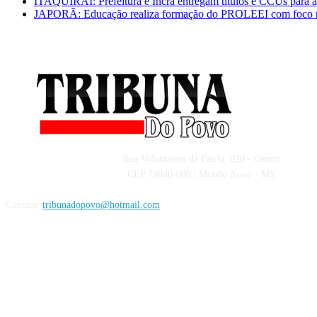
ITAQUIRAÍ: Prefeitura e Incra entregam títulos e CCUs para ag
JAPORÃ: Educação realiza formação do PROLEEI com foco nas 
Rua Voluntários da Pátria, 820 - Centro
CEP 79980-000 | Mundo Novo - MS
Contato:
tribunadopovo@hotmail.com
Siga nas Redes Sociais: