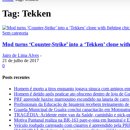
Tag: Tekken
Sem categoria
Mod turns ‘Counter-Strike’ into a ‘Tekken’ clone with
Jairo de Lima Alves
-
21 de julho de 2017
0
Posts recentes
Homem é morto a tiros enquanto jogava sinuca com amigos 
Homem é detido após praticar ato obsceno dentro de loja de Gu
PRF apreende haxixe marroquino escondido na lataria de carr
Profissionais da Educação de Iguatemi recebem treinamento 
Guarda Municipal de Guaíra conclui capacitação em Motopatrulh
TRAGÉDIA: Acidente entre van da Saúde, caminhão e pick-up
Motiva Pantanal realiza na BR-163 pare-e-siga em Itaquiraí e 
Veículo roubado carregado com cigarros é apreendido pela PR