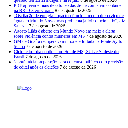
questão territorial indígena na região
8 de agosto de 2026
PRF apreende mais de 6 toneladas de maconha em container
na BR-163 em Guaíra
8 de agosto de 2026
“Oscilação de energia impactou funcionamento de serviço de
água em Mundo Novo, mas problema já foi solucionado”, diz
Sanesul
7 de agosto de 2026
Agosto Lilás é aberto em Mundo Novo em meio a alerta
sobre violência contra mulheres em MS
7 de agosto de 2026
GM de Guaíra recupera caminhonete furtada na Ponte Ayrton
Senna
7 de agosto de 2026
Ciclone bomba continua no Sul de MS, SUL e Sudeste do
Brasil
7 de agosto de 2026
Japorã inicia preparação para concurso público com previsão
de edital após as eleições
7 de agosto de 2026