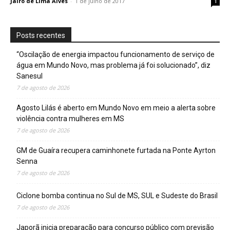
Jairo de Lima Alves
-
1 de julho de 2017
1
Posts recentes
“Oscilação de energia impactou funcionamento de serviço de
água em Mundo Novo, mas problema já foi solucionado”, diz
Sanesul
7 de agosto de 2026
Agosto Lilás é aberto em Mundo Novo em meio a alerta sobre
violência contra mulheres em MS
7 de agosto de 2026
GM de Guaíra recupera caminhonete furtada na Ponte Ayrton
Senna
7 de agosto de 2026
Ciclone bomba continua no Sul de MS, SUL e Sudeste do Brasil
7 de agosto de 2026
Japorã inicia preparação para concurso público com previsão