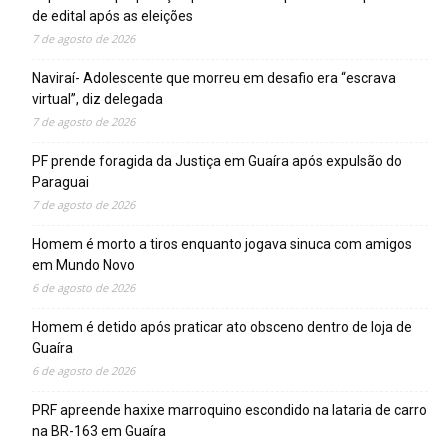
de edital após as eleições
7 de agosto de 2026
Naviraí- Adolescente que morreu em desafio era “escrava
virtual”, diz delegada
7 de agosto de 2026
PF prende foragida da Justiça em Guaíra após expulsão do
Paraguai
7 de agosto de 2026
Homem é morto a tiros enquanto jogava sinuca com amigos
em Mundo Novo
6 de agosto de 2026
Homem é detido após praticar ato obsceno dentro de loja de
Guaíra
6 de agosto de 2026
PRF apreende haxixe marroquino escondido na lataria de carro
na BR-163 em Guaíra