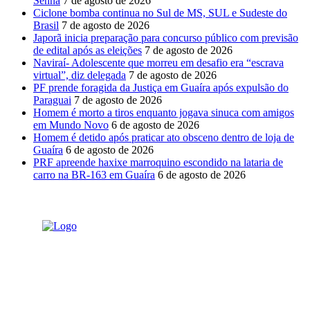
Senna
7 de agosto de 2026
Ciclone bomba continua no Sul de MS, SUL e Sudeste do
Brasil
7 de agosto de 2026
Japorã inicia preparação para concurso público com previsão
de edital após as eleições
7 de agosto de 2026
Naviraí- Adolescente que morreu em desafio era “escrava
virtual”, diz delegada
7 de agosto de 2026
PF prende foragida da Justiça em Guaíra após expulsão do
Paraguai
7 de agosto de 2026
Homem é morto a tiros enquanto jogava sinuca com amigos
em Mundo Novo
6 de agosto de 2026
Homem é detido após praticar ato obsceno dentro de loja de
Guaíra
6 de agosto de 2026
PRF apreende haxixe marroquino escondido na lataria de
carro na BR-163 em Guaíra
6 de agosto de 2026