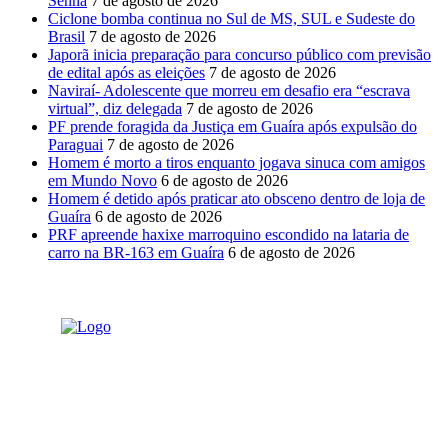
Senna
7 de agosto de 2026
Ciclone bomba continua no Sul de MS, SUL e Sudeste do
Brasil
7 de agosto de 2026
Japorã inicia preparação para concurso público com previsão
de edital após as eleições
7 de agosto de 2026
Naviraí- Adolescente que morreu em desafio era “escrava
virtual”, diz delegada
7 de agosto de 2026
PF prende foragida da Justiça em Guaíra após expulsão do
Paraguai
7 de agosto de 2026
Homem é morto a tiros enquanto jogava sinuca com amigos
em Mundo Novo
6 de agosto de 2026
Homem é detido após praticar ato obsceno dentro de loja de
Guaíra
6 de agosto de 2026
PRF apreende haxixe marroquino escondido na lataria de
carro na BR-163 em Guaíra
6 de agosto de 2026