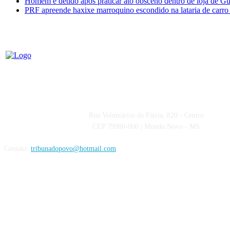
Homem é detido após praticar ato obsceno dentro de loja de Gu
PRF apreende haxixe marroquino escondido na lataria de carr
Rua Voluntários da Pátria, 820 - Centro
CEP 79980-000 | Mundo Novo - MS
Contato:
tribunadopovo@hotmail.com
Siga nas Redes Sociais: