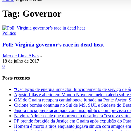
Tag: Governor
Politics
Poll: Virginia governor’s race in dead heat
Jairo de Lima Alves
-
18 de julho de 2017
0
Posts recentes
“Oscilação de energia impactou funcionamento de serviço de 
Agosto Lilás é aberto em Mundo Novo em meio a alerta sobre 
GM de Guaíra recupera caminhonete furtada na Ponte Ayrton 
Ciclone bomba continua no Sul de MS, SUL e Sudeste do Bras
Japorã inicia preparação para concurso público com previsão de 
Naviraí- Adolescente que morreu em desafio era “escrava virtua
PF prende foragida da Justiça em Guaíra após expulsão do Par
Homem é morto a tiros enquanto jogava sinuca com amigos 