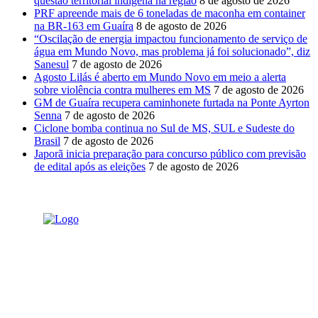
questão territorial indígena na região
8 de agosto de 2026
PRF apreende mais de 6 toneladas de maconha em container
na BR-163 em Guaíra
8 de agosto de 2026
“Oscilação de energia impactou funcionamento de serviço de
água em Mundo Novo, mas problema já foi solucionado”, diz
Sanesul
7 de agosto de 2026
Agosto Lilás é aberto em Mundo Novo em meio a alerta
sobre violência contra mulheres em MS
7 de agosto de 2026
GM de Guaíra recupera caminhonete furtada na Ponte Ayrton
Senna
7 de agosto de 2026
Ciclone bomba continua no Sul de MS, SUL e Sudeste do
Brasil
7 de agosto de 2026
Japorã inicia preparação para concurso público com previsão
de edital após as eleições
7 de agosto de 2026