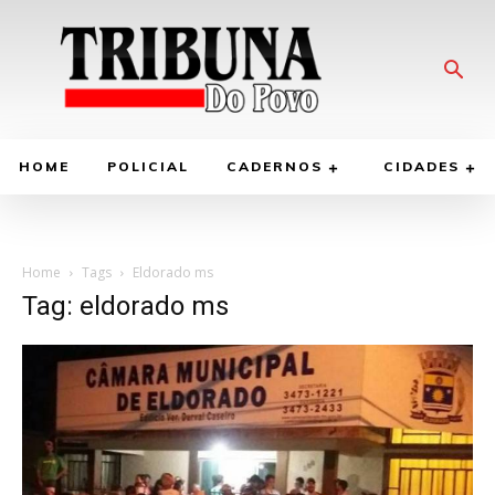
HOME
POLICIAL
CADERNOS
CIDADES
Home
Tags
Eldorado ms
Tag: eldorado ms