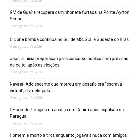
7 de agosto de 2026
GM de Guaíra recupera caminhonete furtada na Ponte Ayrton
Senna
7 de agosto de 2026
Ciclone bomba continua no Sul de MS, SUL e Sudeste do Brasil
7 de agosto de 2026
Japorã inicia preparação para concurso público com previsão
de edital após as eleições
7 de agosto de 2026
Naviraí- Adolescente que morreu em desafio era “escrava
virtual”, diz delegada
7 de agosto de 2026
PF prende foragida da Justiça em Guaíra após expulsão do
Paraguai
7 de agosto de 2026
Homem é morto a tiros enquanto jogava sinuca com amigos