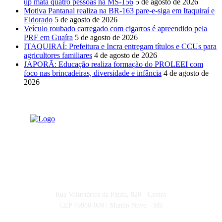
up mata quatro pessoas na MS-156
5 de agosto de 2026
Motiva Pantanal realiza na BR-163 pare-e-siga em Itaquiraí e
Eldorado
5 de agosto de 2026
Veículo roubado carregado com cigarros é apreendido pela
PRF em Guaíra
5 de agosto de 2026
ITAQUIRAÍ: Prefeitura e Incra entregam títulos e CCUs para
agricultores familiares
4 de agosto de 2026
JAPORÃ: Educação realiza formação do PROLEEI com
foco nas brincadeiras, diversidade e infância
4 de agosto de
2026
Rua Voluntários da Pátria, 820 - Centro
CEP 79980-000 | Mundo Novo - MS