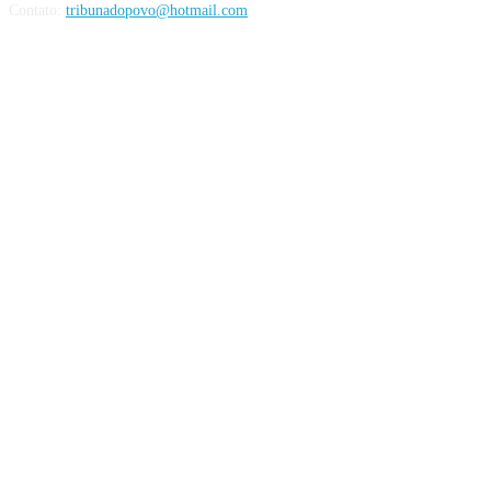
Contato:
tribunadopovo@hotmail.com
Siga nas Redes Sociais: