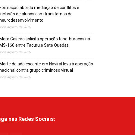
Formação aborda mediação de conflitos e
inclusão de alunos com transtornos do
neurodesenvolvimento
4 de agosto de 2026
Mara Caseiro solicita operação tapa-buracos na
MS-160 entre Tacuru e Sete Quedas
4 de agosto de 2026
Morte de adolescente em Naviraí leva à operação
nacional contra grupo criminoso virtual
4 de agosto de 2026
iga nas Redes Sociais: