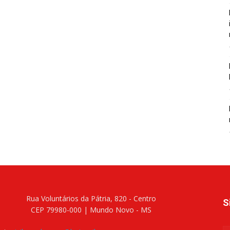
Rua Voluntários da Pátria, 820 - Centro
S
CEP 79980-000 | Mundo Novo - MS