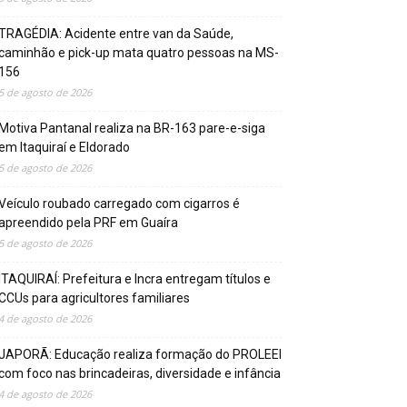
TRAGÉDIA: Acidente entre van da Saúde,
caminhão e pick-up mata quatro pessoas na MS-
156
5 de agosto de 2026
Motiva Pantanal realiza na BR-163 pare-e-siga
em Itaquiraí e Eldorado
5 de agosto de 2026
Veículo roubado carregado com cigarros é
apreendido pela PRF em Guaíra
5 de agosto de 2026
ITAQUIRAÍ: Prefeitura e Incra entregam títulos e
CCUs para agricultores familiares
4 de agosto de 2026
JAPORÃ: Educação realiza formação do PROLEEI
com foco nas brincadeiras, diversidade e infância
4 de agosto de 2026