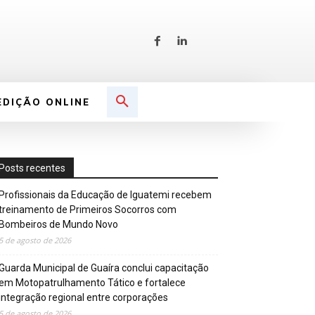
EDIÇÃO ONLINE
Posts recentes
Profissionais da Educação de Iguatemi recebem
treinamento de Primeiros Socorros com
Bombeiros de Mundo Novo
5 de agosto de 2026
Guarda Municipal de Guaíra conclui capacitação
em Motopatrulhamento Tático e fortalece
integração regional entre corporações
5 de agosto de 2026