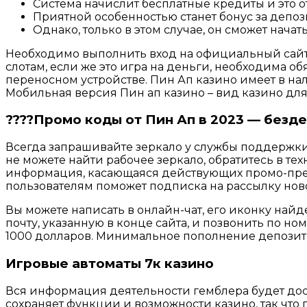
Система начислит бесплатные кредиты и это 
Приятной особенностью станет бонус за депоз
Однако, только в этом случае, он сможет нача
Необходимо выполнить вход на официальный сайт 
слотам, если же это игра на деньги, необходима 
переносном устройстве. Пин Ап казино имеет в на
Мобильная версия Пин ап казино – вид казино для 
????Промо коды от Пин Ап в 2023 — безд
Всегда запрашивайте зеркало у службы поддержки
не можете найти рабочее зеркало, обратитесь в т
информация, касающаяся действующих промо-пред
пользователям поможет подписка на рассылку нов
Вы можете написать в онлайн-чат, его иконку найд
почту, указанную в конце сайта, и позвонить по но
1000 долларов. Минимальное пополнение депозит о
Игровые автоматы 7к казино
Вся информация деятельности гемблера будет дост
сохраняет функции и возможности казино, так что 