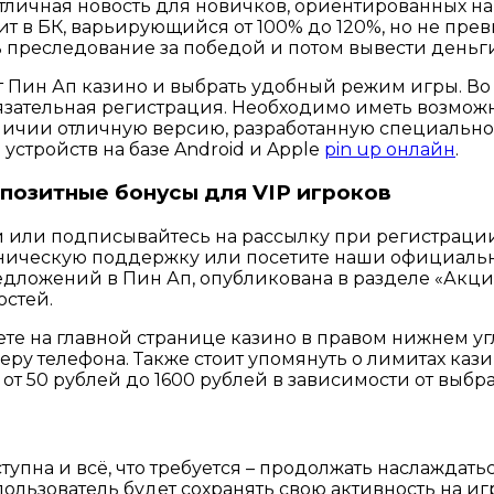
отличная новость для новичков, ориентированных н
ит в БК, варьирующийся от 100% до 120%, но не пр
ть преследование за победой и потом вывести деньги
Пин Ап казино и выбрать удобный режим игры. Во в
обязательная регистрация. Необходимо иметь возмож
личии отличную версию, разработанную специально 
устройств на базе Android и Apple
pin up онлайн
.
епозитные бонусы для VIP игроков
 или подписывайтесь на рассылку при регистраци
ехническую поддержку или посетите наши официальн
ложений в Пин Ап, опубликована в разделе «Акции
остей.
ете на главной странице казино в правом нижнем уг
меру телефона. Также стоит упомянуть о лимитах каз
т 50 рублей до 1600 рублей в зависимости от выбр
упна и всё, что требуется – продолжать наслаждать
пользователь будет сохранять свою активность на и