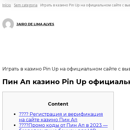
Início
Sem categoria
Играть в казино Pin Up на официальном сайте с в
JAIRO DE LIMA ALVES
Играть в казино Pin Up на официальном сайте с в
Пин Ап казино Pin Up официальн
Content
???? Регистрация и верификация
на сайте казино Пин Ап
????Промо коды от Пин Ап в 2023 —