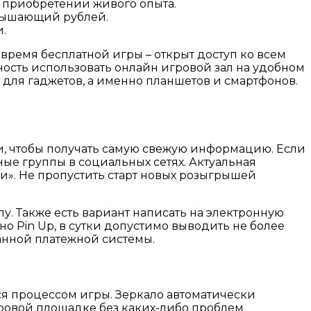
а приобретении живого опыта.
евышающий рублей.
.
ремя бесплатной игры – открыт доступ ко всем
ность использовать онлайн игровой зал на удобном
для гаджетов, а именно планшетов и смартфонов.
и, чтобы получать самую свежую информацию. Если
ые группы в социальных сетях. Актуальная
». Не пропустить старт новых розыгрышей
лу. Также есть вариант написать на электронную
ино Pin Up, в сутки допустимо выводить не более
анной платежной системы.
ся процессом игры. Зеркало автоматически
гровой площадке без каких-либо проблем.