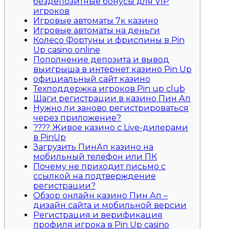
бездепозитные бонусы для VIP
игроков
Игровые автоматы 7к казино
Игровые автоматы на деньги
Колесо Фортуны и фриспины в Pin
Up casino online
Пополнение депозита и вывод
выигрыша в интернет казино Pin Up
официальный сайт казино
Техподдержка игроков Pin up club
Шаги регистрации в казино Пин Ап
Нужно ли заново регистрироваться
через приложение?
???? Живое казино с Live-дилерами
в PinUp
Загрузить ПинАп казино на
мобильный телефон или ПК
Почему не приходит письмо с
ссылкой на подтверждение
регистрации?
Обзор онлайн казино Пин Ап –
дизайн сайта и мобильной версии
Регистрация и верификация
профиля игрока в Pin Up casino