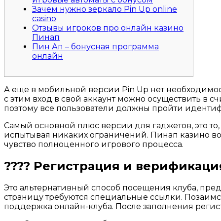
Зачем нужно зеркало Pin Up online
casino
Отзывы игроков про онлайн казино
Пинап
Пин Ап – бонусная программа
онлайн
А еще в мобильной версии Pin Up нет необходимост
с этим вход в свой аккаунт можно осуществить в с
поэтому все пользователи должны пройти иденти
Самый основной плюс версии для гаджетов, это то,
испытывая никаких ограничений. Пинап казино во
чувство полноценного игрового процесса.
???? Регистрация и верификация
Это альтернативный способ посещения клуба, пред
страницу требуются специальные ссылки. Позаимст
поддержка онлайн-клуба. После заполнения регис