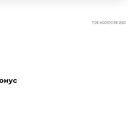
7 DE AGOSTO DE 2022
бонус