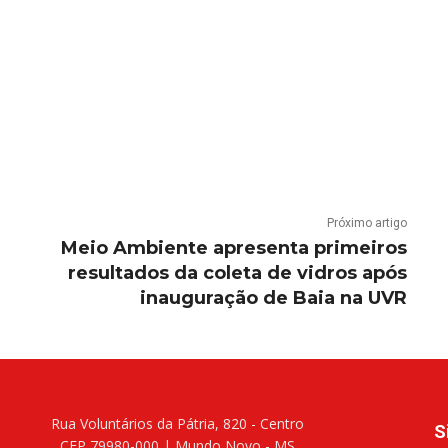
Próximo artigo
Meio Ambiente apresenta primeiros
resultados da coleta de vidros após
inauguração de Baia na UVR
Rua Voluntários da Pátria, 820 - Centro
S
CEP 79980-000 | Mundo Novo - MS