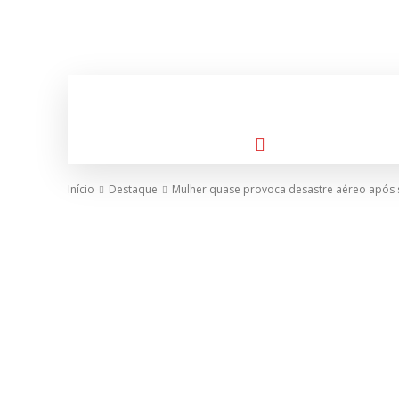
HOME
POLIC
Início
Destaque
Mulher quase provoca desastre aéreo após so