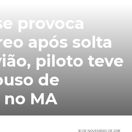
se provoca
reo após solta
ão, piloto teve
ouso de
 no MA
30 DE NOVEMBRO DE 2018