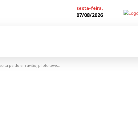
sexta-feira,
07/08/2026
IAL
CADERNOS
CIDADES
TABEL
lta peido em avião, piloto teve...