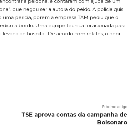
ra encontrar a peidona, e contaram com ajuda de um
idona”. que negou ser a autora do peido. A policia quis
ito uma pericia, porem a empresa TAM pediu que o
edico a bordo. Uma
equipe técnica foi acionada para
i levada ao hospital. De acordo com relatos, o odor
Próximo artigo
TSE aprova contas da campanha de
Bolsonaro