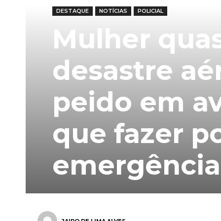
DESTAQUE
NOTÍCIAS
POLICIAL
Mulher qua
desastre aé
peido em avi
que fazer p
emergência