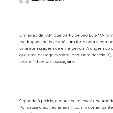
JAIRO DE LIMA ALVES
Um avião da
TAM que partiu de São Luis-MA rumo 
madrugada de hoje após um forte odor incomo
uma aterrissagem de emergência. A origem do c
que uma passageira soltou enquanto dormia. “Qua
morrer” disse um
passageiro.
Segundo à policia, o mau cheiro estava incomod
Por causa disso, reclamaram com o comandante,