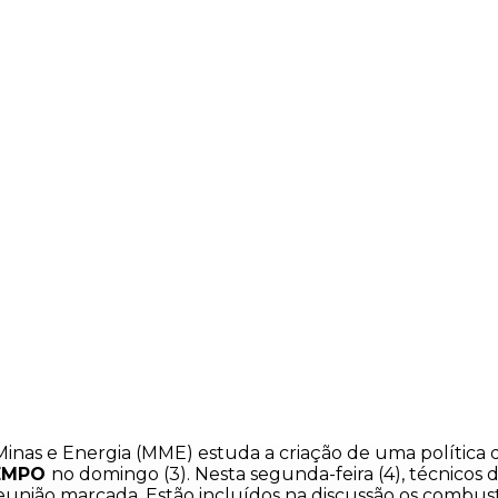
 Minas e Energia (MME) estuda a criação de uma polític
EMPO
no domingo (3). Nesta segunda-feira (4), técnicos
reunião marcada. Estão incluídos na discussão os combust