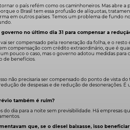
ornar o país refém como os caminhoneiros. Mas abre a p
porque o Brasil tem essa profusão de alíquotas, tratamen
orma em outros países. Temos um problema de fundo no B
undo.
governo no último dia 31 para compensar a reduçã
 vai ser compensado pela reoneração da folha, e o rest
e sem compensação com crédito extraordinário, que é qu
. É um pouco o caso, mas o governo adotou medidas par
 de benefícios.
sso não precisaria ser compensado do ponto de vista do te
 redução de despesas e de redução de desonerações. É u
prévio também é ruim?
do dia para a noite sem previsibilidade. Há empresas qu
jamentos.
entavam que, se o diesel baixasse, isso beneficiari