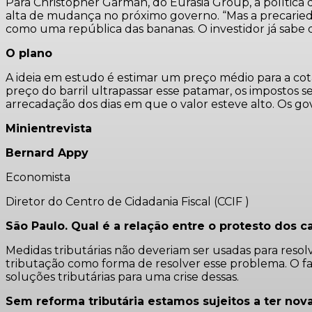
Para Christopher Garman, do Eurasia Group, a política
alta de mudança no próximo governo. “Mas a precarieda
como uma república das bananas. O investidor já sabe 
O plano
A ideia em estudo é estimar um preço médio para a cota
preço do barril ultrapassar esse patamar, os impostos se
arrecadação dos dias em que o valor esteve alto. Os g
Minientrevista
Bernard Appy
Economista
Diretor do Centro de Cidadania Fiscal (CCIF )
São Paulo. Qual é a relação entre o protesto dos c
Medidas tributárias não deveriam ser usadas para reso
tributação como forma de resolver esse problema. O fa
soluções tributárias para uma crise dessas.
Sem reforma tributária estamos sujeitos a ter nov