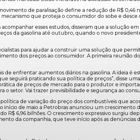
ovimento de paralisação define a redução de R$ 0,46 no
um mecanismo que proteja o consumidor do sobe e desce 
a acompanhar esses estudos, disseram que a solução em 
preços da gasolina até outubro, quando o novo president
ialistas para ajudar a construir uma solução que permit
cimento dos preços ao consumidor. A primeira reunião do
e enfrentar aumentos diários na gasolina. A ideia é est
ue seguirá praticando sua política de preços”, disse uma
l prática de preços de mercado para o produtor e import
o setor. Vai trazer previsibilidade e segurança ao consum
política de variação do preço dos combustíveis que ac
o início de maio a Petrobras anunciou um crescimento do
ndo R$ 6,96 bilhões. O crescimento expressivo surgiu de
ento da companhia, que teve início após as denúncias d