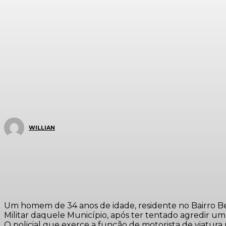
WILLIAN
Um homem de 34 anos de idade, residente no Bairro Be
Militar daquele Município, após ter tentado agredir u
O policial que exerce a função de motorista de viatur