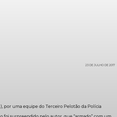
23 DE JULHO DE 2017
, por uma equipe do Terceiro Pelotão da Polícia
ndo foi surpreendido pelo autor, que “armado” com um