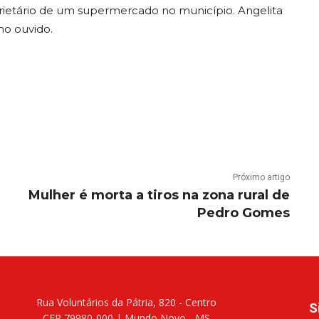
oprietário de um supermercado no município. Angelita
no ouvido.
Próximo artigo
Mulher é morta a tiros na zona rural de
Pedro Gomes
Rua Voluntários da Pátria, 820 - Centro
S
CEP 79980-000 | Mundo Novo - MS