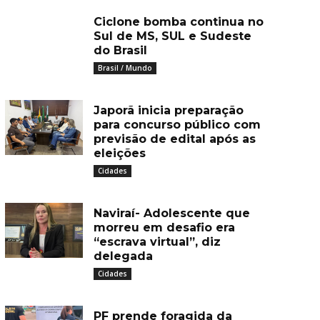
Ciclone bomba continua no
Sul de MS, SUL e Sudeste
do Brasil
Brasil / Mundo
Japorã inicia preparação
para concurso público com
previsão de edital após as
eleições
Cidades
Naviraí- Adolescente que
morreu em desafio era
“escrava virtual”, diz
delegada
Cidades
PF prende foragida da