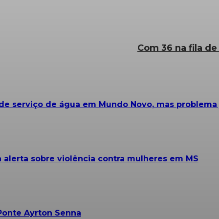
Com 36 na fila de
e serviço de água em Mundo Novo, mas problema já
alerta sobre violência contra mulheres em MS
Ponte Ayrton Senna