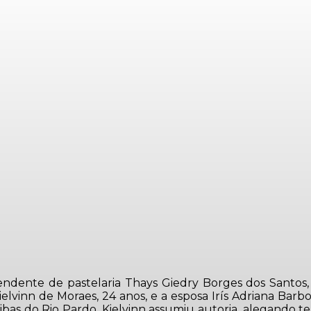
endente de pastelaria Thays Giedry Borges dos Santos,
vinn de Moraes, 24 anos, e a esposa Irís Adriana Barbo
Ribas do Rio Pardo. Kielvinn assumiu autoria, alegando