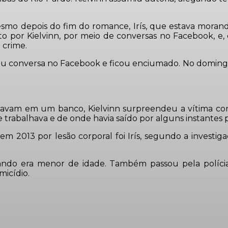
smo depois do fim do romance, Irís, que estava moran
erto por Kielvinn, por meio de conversas no Facebook, e
 crime.
u conversa no Facebook e ficou enciumado. No domingo,
versavam em um banco, Kielvinn surpreendeu a vítima c
 trabalhava e de onde havia saído por alguns instantes 
 2013 por lesão corporal foi Irís, segundo a investig
ando era menor de idade. Também passou pela polícia
icídio.