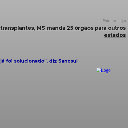
Próximo artigo
 transplantes, MS manda 25 órgãos para outros
estados
 foi solucionado”, diz Sanesul