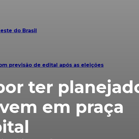
este do Brasil
om previsão de edital após as eleições
por ter planejad
ovem em praça
ital