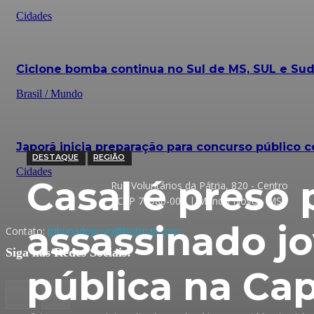
Cidades
Ciclone bomba continua no Sul de MS, SUL e Sud
Brasil / Mundo
Japorã inicia preparação para concurso público c
DESTAQUE
REGIÃO
Cidades
Casal é preso 
Rua Voluntários da Pátria, 820 - Centro
CEP 79980-000 | Mundo Novo - MS
assassinado j
Contato:
tribunadopovo@hotmail.com
Siga nas Redes Sociais:
pública na Cap