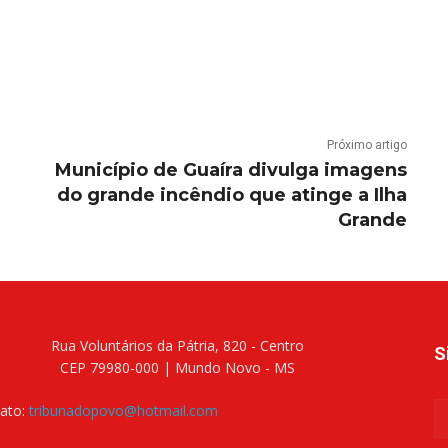
Próximo artigo
Município de Guaíra divulga imagens
do grande incêndio que atinge a Ilha
Grande
Rua Voluntários da Pátria, 820 - Centro
S
CEP 79980-000 | Mundo Novo - MS
ato:
tribunadopovo@hotmail.com