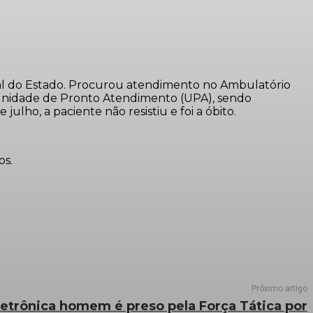
icial do Estado. Procurou atendimento no Ambulatório
a Unidade de Pronto Atendimento (UPA), sendo
ulho, a paciente não resistiu e foi a óbito.
os.
Próximo artigo
letrônica homem é preso pela Força Tática por