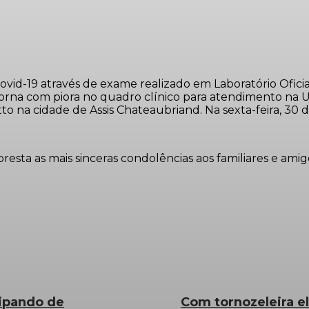
a Covid-19 através de exame realizado em Laboratório Of
 retorna com piora no quadro clínico para atendimento n
 na cidade de Assis Chateaubriand. Na sexta-feira, 30 de j
sta as mais sinceras condolências aos familiares e amig
cipando de
Com tornozeleira e