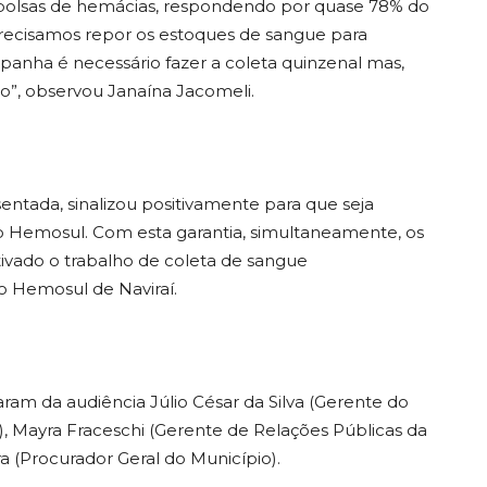
12 bolsas de hemácias, respondendo por quase 78% do
Precisamos repor os estoques de sangue para
anha é necessário fazer a coleta quinzenal mas,
io”, observou Janaína Jacomeli.
sentada, sinalizou positivamente para que seja
 Hemosul. Com esta garantia, simultaneamente, os
ivado o trabalho de coleta de sangue
o Hemosul de Naviraí.
aram da audiência Júlio César da Silva (Gerente do
 Mayra Fraceschi (Gerente de Relações Públicas da
 (Procurador Geral do Município).