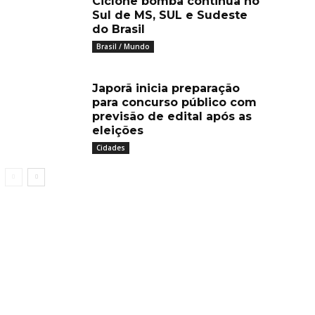
Ciclone bomba continua no
Sul de MS, SUL e Sudeste
do Brasil
Brasil / Mundo
Japorã inicia preparação
para concurso público com
previsão de edital após as
eleições
Cidades