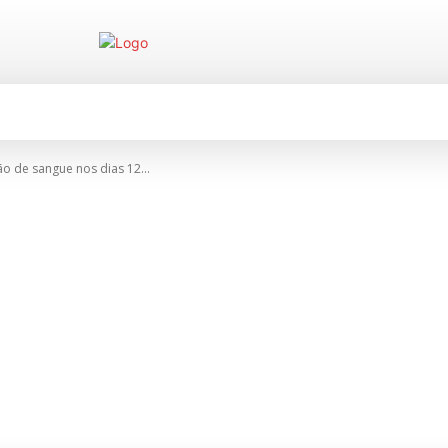
CIDADES
TABELA DE PREÇOS
E
 de sangue nos dias 12...