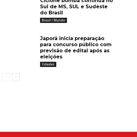
Ciclone bomba continua no
Sul de MS, SUL e Sudeste
do Brasil
Brasil / Mundo
Japorã inicia preparação
para concurso público com
previsão de edital após as
eleições
Cidades