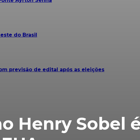
Ponte Ayrton Senna
este do Brasil
om previsão de edital após as eleições
no Henry Sobel 